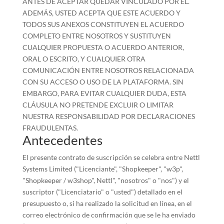
ANTES DE ACEPTAR QUEDAR VINCULADO POR ÉL.
ADEMÁS, USTED ACEPTA QUE ESTE ACUERDO Y
TODOS SUS ANEXOS CONSTITUYEN EL ACUERDO
COMPLETO ENTRE NOSOTROS Y SUSTITUYEN
CUALQUIER PROPUESTA O ACUERDO ANTERIOR,
ORAL O ESCRITO, Y CUALQUIER OTRA
COMUNICACIÓN ENTRE NOSOTROS RELACIONADA
CON SU ACCESO O USO DE LA PLATAFORMA. SIN
EMBARGO, PARA EVITAR CUALQUIER DUDA, ESTA
CLÁUSULA NO PRETENDE EXCLUIR O LIMITAR
NUESTRA RESPONSABILIDAD POR DECLARACIONES
FRAUDULENTAS.
Antecedentes
El presente contrato de suscripción se celebra entre Nettl
Systems Limited ("Licenciante", "Shopkeeper", "w3p",
"Shopkeeper / w3shop", Nettl", "nosotros" o "nos") y el
suscriptor ("Licenciatario" o "usted") detallado en el
presupuesto o, si ha realizado la solicitud en línea, en el
correo electrónico de confirmación que se le ha enviado