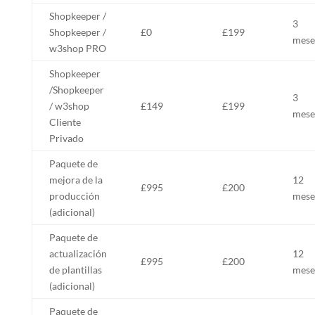
Shopkeeper /
3
Shopkeeper /
£0
£199
mese
w3shop PRO
Shopkeeper
/Shopkeeper
3
/ w3shop
£149
£199
mese
Cliente
Privado
Paquete de
mejora de la
12
£995
£200
producción
mese
(adicional)
Paquete de
actualización
12
£995
£200
de plantillas
mese
(adicional)
Paquete de